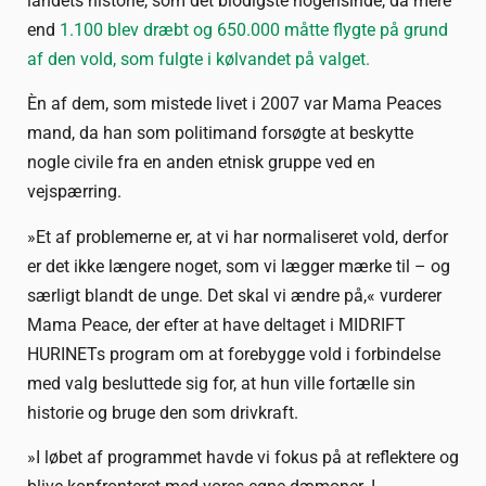
landets historie, som det blodigste nogensinde, da mere
end
1.100 blev dræbt og 650.000 måtte flygte på grund
af den vold, som fulgte i kølvandet på valget
.
Èn af dem, som mistede livet i 2007 var Mama Peaces
mand, da han som politimand forsøgte at beskytte
nogle civile fra en anden etnisk gruppe ved en
vejspærring.
»Et af problemerne er, at vi har normaliseret vold, derfor
er det ikke længere noget, som vi lægger mærke til – og
særligt blandt de unge. Det skal vi ændre på,« vurderer
Mama Peace, der efter at have deltaget i MIDRIFT
HURINETs program om at forebygge vold i forbindelse
med valg besluttede sig for, at hun ville fortælle sin
historie og bruge den som drivkraft.
»I løbet af programmet havde vi fokus på at reflektere og