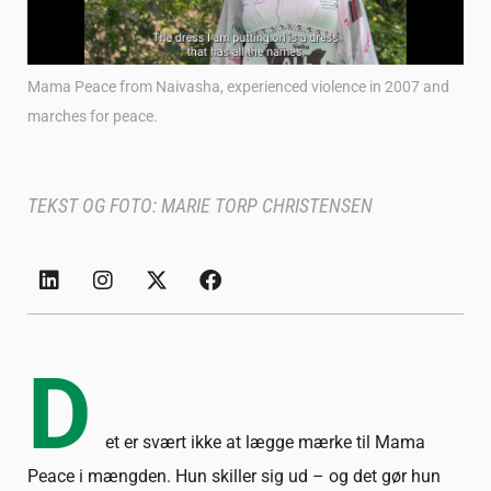
Mama Peace from Naivasha, experienced violence in 2007 and
marches for peace.
TEKST OG FOTO: MARIE TORP CHRISTENSEN
D
et er svært ikke at lægge mærke til Mama
Peace i mængden. Hun skiller sig ud – og det gør hun