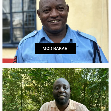
BAKARI GALANA FRA NAKURU
Politibetjent, har været med til at indsamle
400 knive
MØD BAKARI
BEN OUKO FRA NAIROBI
Leder en NGO i slumområdet Kibera,