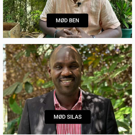
bekæmper vold med dialog
MØD BEN
SILAS ROTICH FRA NAKURU
Arbejder for de kenyanske valgmyndigheder,
og ændrer valgene inde fra systemet
MØD SILAS