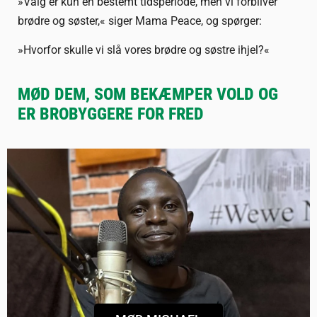
»Valg er kun en bestemt tidsperiode, men vi forbliver
brødre og søster,« siger Mama Peace, og spørger:
»Hvorfor skulle vi slå vores brødre og søstre ihjel?«
MØD DEM, SOM BEKÆMPER VOLD OG
ER BROBYGGERE FOR FRED
MICHAEL OJWANG FRA NAKURU
Radiovært, laver programmer om at holde
sammen