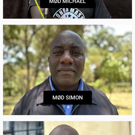
MØD MICHAEL
SIMON MAINGI FRA NJORO
Psykolog, mistede sin mor i forbindelse med
valget i 2007
MØD SIMON