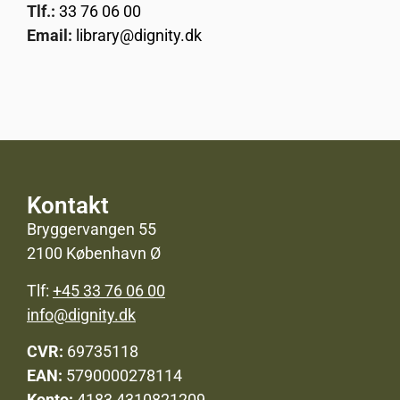
Tlf.:
33 76 06 00
Email:
library@dignity.dk
Kontakt
Bryggervangen 55
2100 København Ø
Tlf:
+45 33 76 06 00
info@dignity.dk
CVR:
69735118
EAN:
5790000278114
Konto:
4183 4310821209