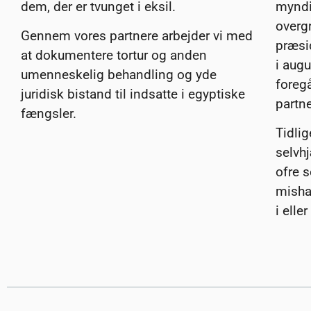
dem, der er tvunget i eksil.
myndi
overg
Gennem vores partnere arbejder vi med
præsi
at dokumentere tortur og anden
i augu
umenneskelig behandling og yde
foreg
juridisk bistand til indsatte i egyptiske
partne
fængsler.
Tidlig
selvh
ofre s
mishan
i elle