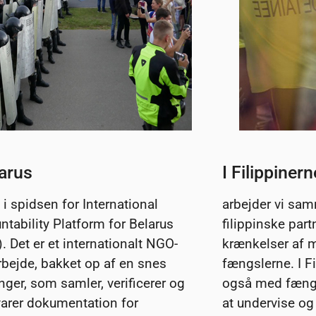
larus
I Filippinern
i i spidsen for International
arbejder vi sa
tability Platform for Belarus
filippinske par
. Det er et internationalt NGO-
krænkelser af 
bejde, bakket op af en snes
fængslerne. I Fi
nger, som samler, verificerer og
også med fæng
arer dokumentation for
at undervise og