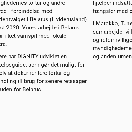
ghedernes tortur og andre
hjælper indsatte
reb i forbindelse med
fængsler med p
dentvalget i Belarus (Hviderusland)
I Marokko, Tun
st 2020. Vores arbejde i Belarus
samarbejder vi
år i tæt samspil med lokale
og reformvillig
re.
myndighederne 
ere har DIGNITY udviklet en
og anden umenn
jælpsguide, som gør det muligt for
elv at dokumentere tortur og
dling til brug for senere retssager
r uden for Belarus.