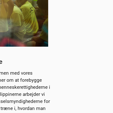
e
mmen med vores
tner om at forebygge
menneskerettighederne i
lippinerne arbejder vi
selsmyndighederne for
 træne i, hvordan man