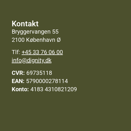
Kontakt
Bryggervangen 55
2100 København Ø
Tlf:
+45 33 76 06 00
info@dignity.dk
CVR:
69735118
EAN:
5790000278114
Konto:
4183 4310821209