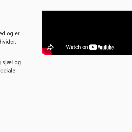
ed og er
ivider,
g sjæl og
ociale