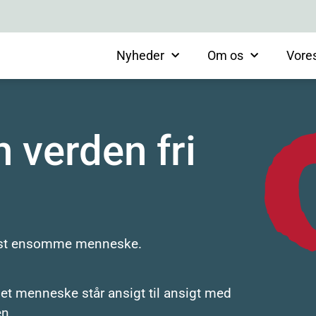
Nyheder
Om os
Vore
 verden fri
 mest ensomme menneske.
år et menneske står ansigt til ansigt med
en.