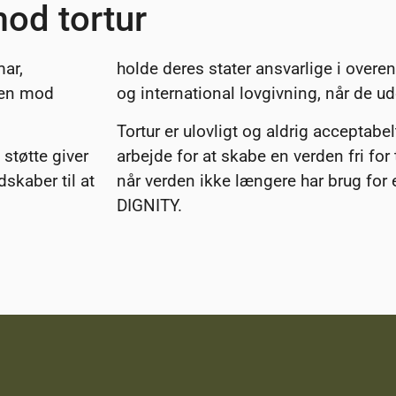
od tortur
ar,
holde deres stater ansvarlige i ove
pen mod
og international lovgivning, når de udø
Tortur er ulovligt og aldrig acceptabel
støtte giver
arbejde for at skabe en verden fri for t
skaber til at
når verden ikke længere har brug for
DIGNITY.