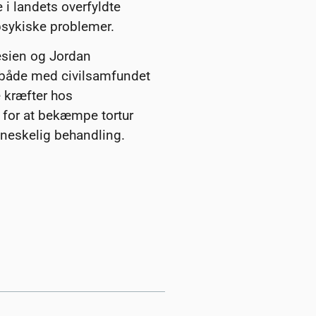
 i landets overfyldte
sykiske problemer.
esien og Jordan
 både med civilsamfundet
e kræfter hos
for at bekæmpe tortur
eskelig behandling.