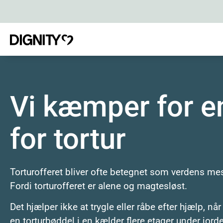
Vi kæmper for en
for tortur
Torturofferet bliver ofte betegnet som verdens
Fordi torturofferet er alene og magtesløst.
Det hjælper ikke at trygle eller råbe efter hjælp, n
en torturbøddel i en kælder flere etager under jord