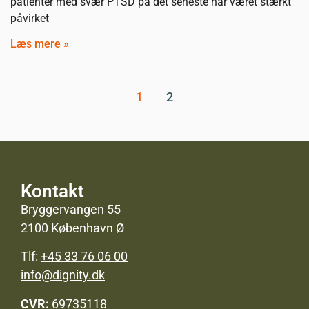
patienter med svær PTSD på det seneste har været stærkt
påvirket
Læs mere »
1
2
Kontakt
Bryggervangen 55
2100 København Ø
Tlf:
+45 33 76 06 00
info@dignity.dk
CVR:
69735118