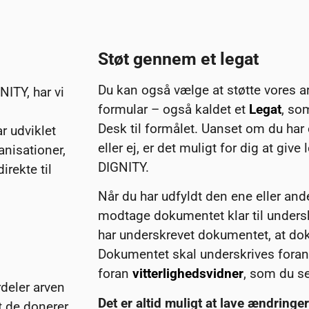
Støt gennem et legat
Du kan også vælge at støtte vores a
NITY, har vi
formular – også kaldet et
Legat
, so
Desk til formålet. Uanset om du har
r udviklet
eller ej, er det muligt for dig at give 
anisationer,
DIGNITY.
rekte til
Når du har udfyldt den ene eller ande
modtage dokumentet klar til underskri
har underskrevet dokumentet, at dok
Dokumentet skal underskrives fora
foran
vitterlighedsvidner
, som du se
deler arven
Det er altid muligt at lave ændringe
 de donerer