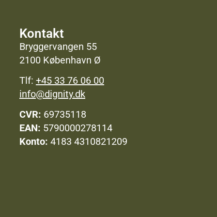
Kontakt
Bryggervangen 55
2100 København Ø
Tlf:
+45 33 76 06 00
info@dignity.dk
CVR:
69735118
EAN:
5790000278114
Konto:
4183 4310821209