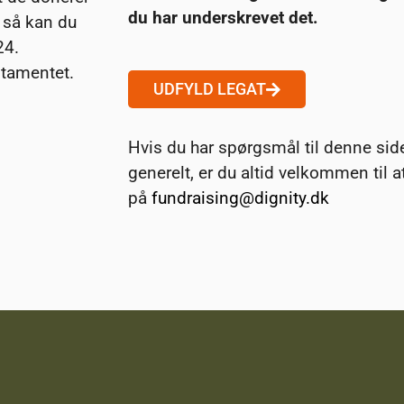
du har underskrevet det.
 så kan du
24.
stamentet.
UDFYLD LEGAT
Hvis du har spørgsmål til denne side
generelt, er du altid velkommen til 
på
fundraising@dignity.dk