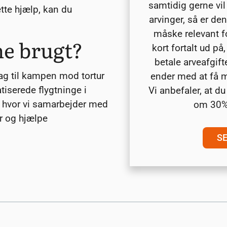
samtidig gerne vil 
ette hjælp, kan du
arvinger, så er de
måske relevant f
ne brugt?
kort fortalt ud på
betale arveafgift
rag til kampen mod tortur
ender med at få m
tiserede flygtninge i
Vi anbefaler, at d
, hvor vi samarbejder med
om 30%
r og hjælpe
S