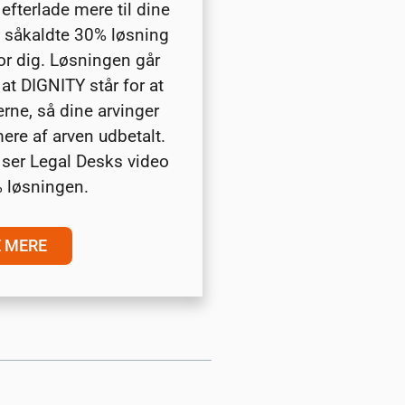
efterlade mere til dine
n såkaldte 30% løsning
or dig. Løsningen går
, at DIGNITY står for at
erne, så dine arvinger
ere af arven udbetalt.
u ser Legal Desks video
 løsningen.
E MERE