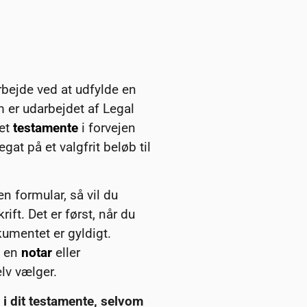
rbejde ved at udfylde en
m er udarbejdet af Legal
 et
testamente
i forvejen
legat på et valgfrit beløb til
n formular, så vil du
ft. Det er først, når du
umentet er gyldigt.
n en
notar
eller
lv vælger.
r i dit testamente, selvom