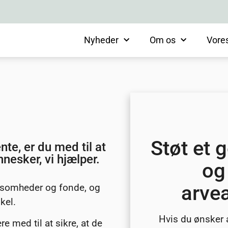
Nyheder
Om os
Vore
Støt et 
te, er du med til at
esker, vi hjælper.
og
arvea
irksomheder og fonde, og
kel.
Hvis du ønsker 
 med til at sikre, at de