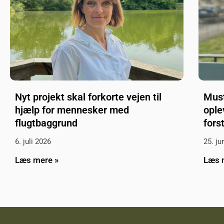
Nyt projekt skal forkorte vejen til
Must
hjælp for mennesker med
ople
flugtbaggrund
fors
6. juli 2026
25. ju
Læs mere »
Læs 