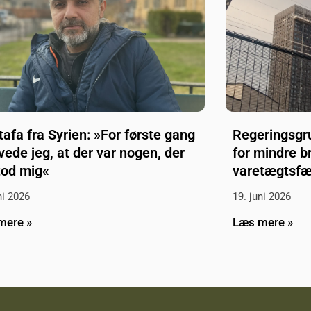
afa fra Syrien: »For første gang
Regeringsgr
vede jeg, at der var nogen, der
for mindre b
tod mig«
varetægtsfæ
ni 2026
19. juni 2026
mere »
Læs mere »