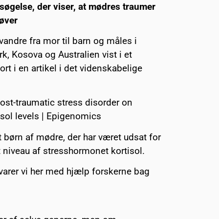
søgelse, der viser, at mødres traumer
røver
vandre fra mor til barn og måles i
k, Kosova og Australien vist i et
ort i en artikel i det videnskabelige
post-traumatic stress disorder on
isol levels | Epigenomics
t børn af mødre, der har været udsat for
mt niveau af stresshormonet kortisol.
varer vi her med hjælp forskerne bag