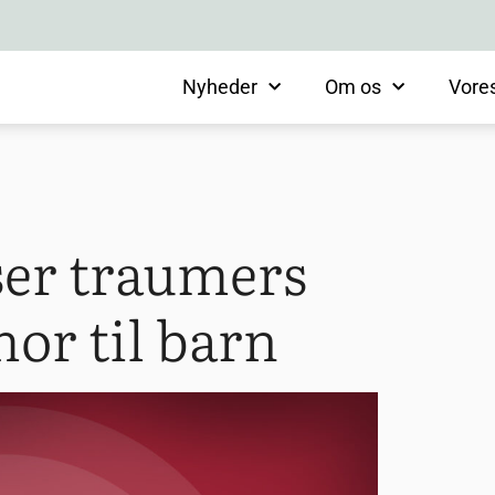
Nyheder
Om os
Vore
ser traumers
or til barn