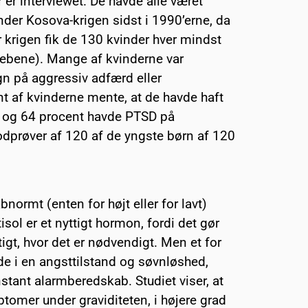
 er interviewet. De havde alle været
under Kosova-krigen sidst i 1990’erne, da
 krigen fik de 130 kvinder hver mindst
grebene). Mange af kvinderne var
gn på aggressiv adfærd eller
 af kvinderne mente, at de havde haft
 og 64 procent havde PTSD på
odprøver af 120 af de yngste børn af 120
ormt (enten for højt eller for lavt)
sol er et nyttigt hormon, fordi det gør
tigt, hvor det er nødvendigt. Men et for
ende i en angsttilstand og søvnløshed,
stant alarmberedskab. Studiet viser, at
ptomer under graviditeten, i højere grad