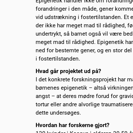
Epigenetik handler ikke om forandring
forandringer i den måde, gener kommer 
vid udstrækning i fostertilstanden. Et
der ikke har meget mad til rådighed, fø
undertrykt, så barnet også vil være bedr
meget mad til rådighed. Epigenetik han
ned for bestemte gener, og en stor del
i fostertilstanden.
Hvad går projektet ud på?
I det konkrete forskningsprojekt har m
børnenes epigenetik – altså virkninge
angst – at deres mødre forud for gravid
tortur eller andre alvorlige traumatiser
dette undersøges.
Hvordan har forskerne gjort?