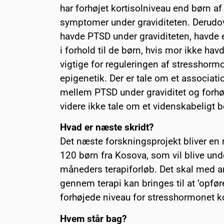
har forhøjet kortisolniveau end børn af
symptomer under graviditeten. Derudove
havde PTSD under graviditeten, havde 
i forhold til de børn, hvis mor ikke ha
vigtige for reguleringen af stresshormo
epigenetik. Der er tale om et associ
mellem PTSD under graviditet og forhøje
videre ikke tale om et videnskabeligt
Hvad er næste skridt?
Det næste forskningsprojekt bliver e
120 børn fra Kosova, som vil blive under
måneders terapiforløb. Det skal med 
gennem terapi kan bringes til at ’opfør
forhøjede niveau for stresshormonet ko
Hvem står bag?