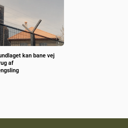
undlaget kan bane vej
rug af
ngsling