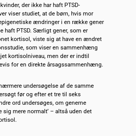
 kvinder, der ikke har haft PTSD-
r viser studiet, at de børn, hvis mor
epigenetiske ændringer i en række gener
vde haft PTSD. Særligt gener, som er
net kortisol, viste sig at have en ændret
ationsstudie, som viser en sammenhæng
t kortisolniveau, men der er indtil
 bevis for en direkte årsagssammenhæng.
n nærmere undersøgelse af de samme
søgt før og efter et tre til seks
andre ord undersøges, om generne
e sig mere normalt’ – altså uden det
rtisol.