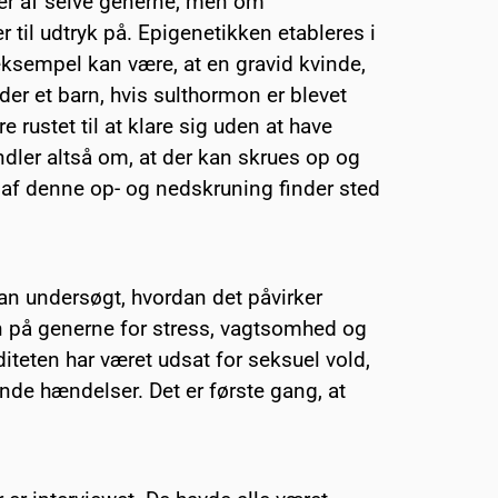
er af selve generne, men om
til udtryk på. Epigenetikken etableres i
 eksempel kan være, at en gravid kvinde,
der et barn, hvis sulthormon er blevet
e rustet til at klare sig uden at have
dler altså om, at der kan skrues op og
 af denne op- og nedskruning finder sted
an undersøgt, hvordan det påvirker
n på generne for stress, vagtsomhed og
iteten har været udsat for seksuel vold,
ende hændelser. Det er første gang, at