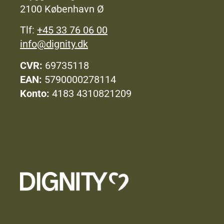
2100 København Ø
Tlf:
+45 33 76 06 00
info@dignity.dk
CVR:
69735118
EAN:
5790000278114
Konto:
4183 4310821209