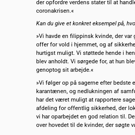
der opfordre verdens stater til at han
coronakrisen.«
Kan du give et konkret eksempel på, hvo
»Vi havde en filippinsk kvinde, der va
offer for vold i hjemmet, og af sikke
hurtigst muligt. Vi støttede hende i 
blev anholdt. Vi sørgede for, at hun blev
genoptog sit arbejde.«
»Vi følger op på sagerne efter bedste 
karantænen, og nedlukningen af samfu
har det været muligt at rapportere sager
afdeling for offentlig sikkerhed, der lo
vi har oparbejdet en god relation til. D
over hovedet til de kvinder, der søgte 