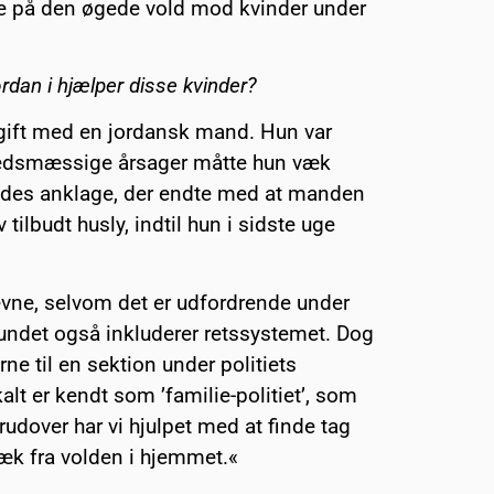
dle på den øgede vold mod kvinder under
rdan i hjælper disse kvinder?
r gift med en jordansk mand. Hun var
rhedsmæssige årsager måtte hun væk
hendes anklage, der endte med at manden
 tilbudt husly, indtil hun i sidste uge
evne, selvom det er udfordrende under
ndet også inkluderer retssystemet. Dog
ne til en sektion under politiets
kalt er kendt som ’familie-politiet’, som
erudover har vi hjulpet med at finde tag
væk fra volden i hjemmet.«