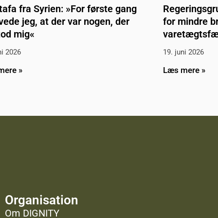
afa fra Syrien: »For første gang
Regeringsgr
vede jeg, at der var nogen, der
for mindre b
tod mig«
varetægtsfæ
ni 2026
19. juni 2026
mere »
Læs mere »
Organisation
Om DIGNITY