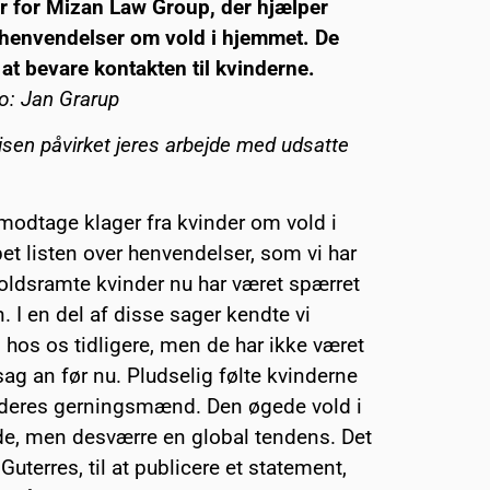
ør for Mizan Law Group, der hjælper
i henvendelser om vold i hjemmet. De
 at bevare kontakten til kvinderne.
o: Jan Grarup
sen påvirket jeres arbejde med udsatte
 modtage klager fra kvinder om vold i
et listen over henvendelser, som vi har
oldsramte kvinder nu har været spærret
I en del af disse sager kendte vi
d hos os tidligere, men de har ikke været
sag an før nu. Pludselig følte kvinderne
d deres gerningsmænd. Den øgede vold i
lde, men desværre en global tendens. Det
uterres, til at publicere et statement,