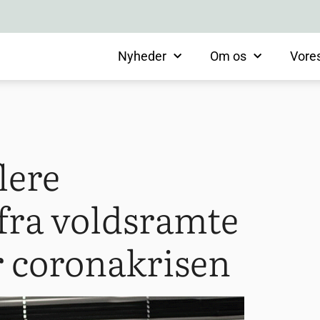
Nyheder
Om os
Vore
lere
fra voldsramte
 coronakrisen