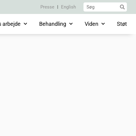
Presse
English
s arbejde
Behandling
Viden
Støt