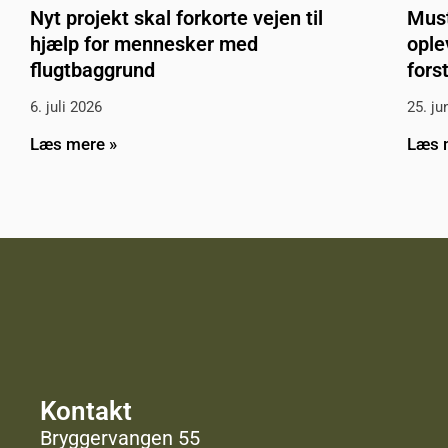
Nyt projekt skal forkorte vejen til
Must
hjælp for mennesker med
ople
flugtbaggrund
fors
6. juli 2026
25. ju
Læs mere »
Læs 
Kontakt
Bryggervangen 55