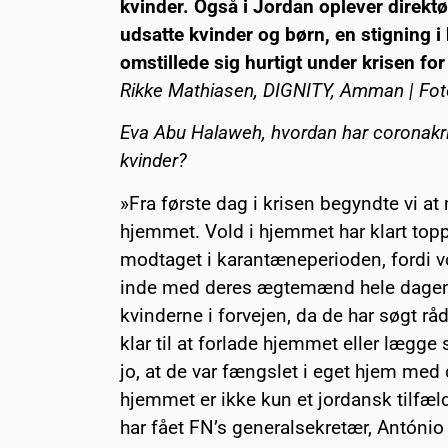
kvinder. Også i Jordan oplever direkt
udsatte kvinder og børn, en stigning 
omstillede sig hurtigt under krisen for
Rikke Mathiasen, DIGNITY, Amman | Fot
Eva Abu Halaweh, hvordan har coronakri
kvinder?
»Fra første dag i krisen begyndte vi at
hjemmet. Vold i hjemmet har klart topp
modtaget i karantæneperioden, fordi v
inde med deres ægtemænd hele dagen. 
kvinderne i forvejen, da de har søgt rå
klar til at forlade hjemmet eller lægge 
jo, at de var fængslet i eget hjem me
hjemmet er ikke kun et jordansk tilfæ
har fået FN’s generalsekretær, António G