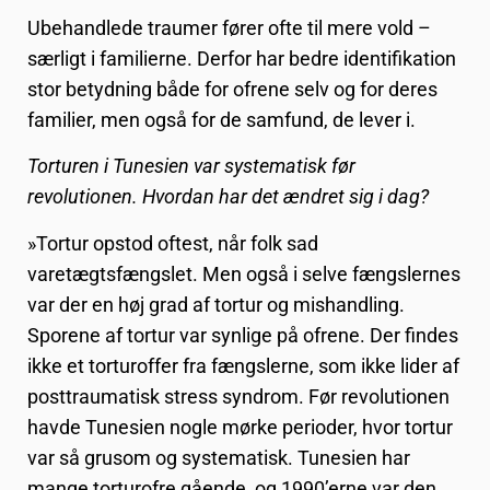
Ubehandlede traumer fører ofte til mere vold –
særligt i familierne. Derfor har bedre identifikation
stor betydning både for ofrene selv og for deres
familier, men også for de samfund, de lever i.
Torturen i Tunesien var systematisk før
revolutionen. Hvordan har det ændret sig i dag?
»Tortur opstod oftest, når folk sad
varetægtsfængslet. Men også i selve fængslernes
var der en høj grad af tortur og mishandling.
Sporene af tortur var synlige på ofrene. Der findes
ikke et torturoffer fra fængslerne, som ikke lider af
posttraumatisk stress syndrom. Før revolutionen
havde Tunesien nogle mørke perioder, hvor tortur
var så grusom og systematisk. Tunesien har
mange torturofre gående, og 1990’erne var den