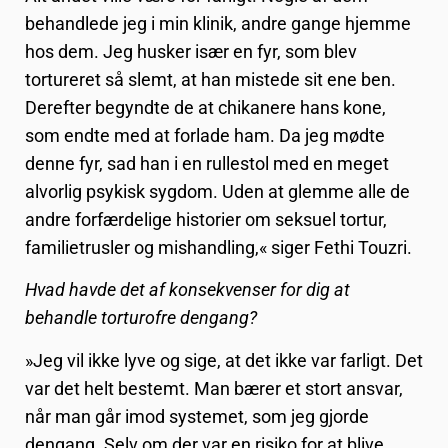
behandlede jeg i min klinik, andre gange hjemme
hos dem. Jeg husker især en fyr, som blev
tortureret så slemt, at han mistede sit ene ben.
Derefter begyndte de at chikanere hans kone,
som endte med at forlade ham. Da jeg mødte
denne fyr, sad han i en rullestol med en meget
alvorlig psykisk sygdom. Uden at glemme alle de
andre forfærdelige historier om seksuel tortur,
familietrusler og mishandling,« siger Fethi Touzri.
Hvad havde det af konsekvenser for dig at
behandle torturofre dengang?
»Jeg vil ikke lyve og sige, at det ikke var farligt. Det
var det helt bestemt. Man bærer et stort ansvar,
når man går imod systemet, som jeg gjorde
dengang. Selv om der var en risiko for at blive